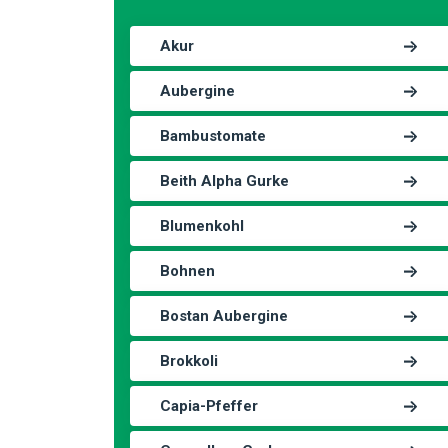
Akur
Aubergine
Bambustomate
Beith Alpha Gurke
Blumenkohl
Bohnen
Bostan Aubergine
Brokkoli
Capia-Pfeffer