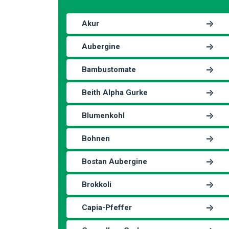
Akur
Aubergine
Bambustomate
Beith Alpha Gurke
Blumenkohl
Bohnen
Bostan Aubergine
Brokkoli
Capia-Pfeffer