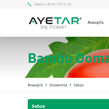
Telefon:
+90 531 727 51 55
Anasayfa
Bambu Doma
Anasayfa
Ürünlerimiz
Sebze
Sebze