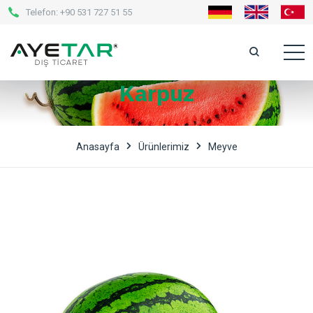
Telefon:
+90 531 727 51 55
Karpuz
Anasayfa
Ürünlerimiz
Meyve