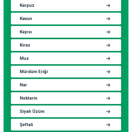
Karpuz
Kavun
Kayısı
Kiraz
Muz
Mürdüm Eriği
Nar
Nektarin
Siyah Üzüm
Şeftali